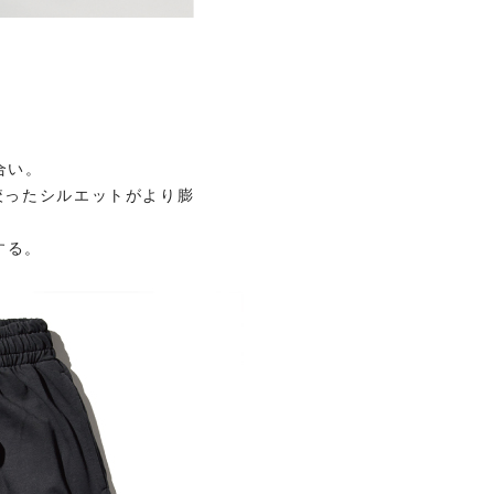
合い。
け絞ったシルエットがより膨
する。