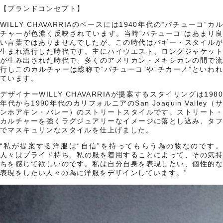
【ブランドコンセプト】
WILLY CHAVARRIAのベースには1940年代の“パチューコ”カル
チャーが色濃く反映されています。当時“パチューコ”はあまり良
い言葉ではありませんでしたが、この時代はバギー・スタイルが
生まれ流行した時代です。主にハイウエスト、ロングジャケット
が生み出された時代で、多くのアメリカン・メキシカンの間で流
行しこのカルチャーは総称で“パチューコ”や“チカーノ”といわれ
ています。
デザイナーWILLY CHAVARRIAが提案するスタイリングは1980
年代から1990年代のカリフォルニアのSan Joaquin Valley（サ
ンホアキン・バレー）のストリートスタイルです。ストリート・
カルチャーを強くラグジュアリーなイメージに落とし込み、タフ
でマスキュリンなスタイルを仕上げました。
“私が提案する洋服は“自信”を持ってもらう為の物なのです。
人々はプライド持ち、私の服を着用することによって、その気持
ちを感じて欲しいのです。私は自分自身を表現したい、個性的な
表現をしたい人々の為に洋服をデザインしています。”